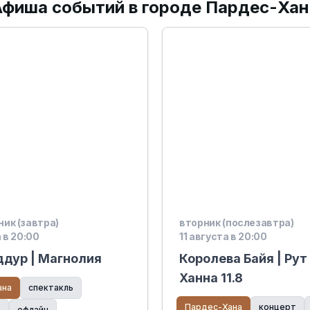
Афиша событий в городе Пардес-Хан
ик (завтра)
вторник (послезавтра)
 в 20:00
11 августа в 20:00
дур | Магнолия
Королева Байя | Ру
Ханна 11.8
ана
спектакль
Пардес-Хана
концерт
ь
офлайн