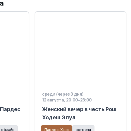
а
среда (через 3 дня)
12 августа, 20:00–23:00
т Пардес
Женский вечер в честь Рош
Ходеш Элул
офлайн
Пардес-Хана
встреча