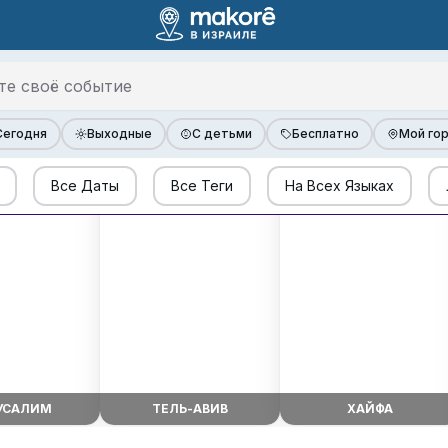
Сегодня
Выходные
С детьми
Бесплатно
Мой го
Все Даты
Все Теги
На Всех Языках
УСАЛИМ
ТЕЛЬ-АВИВ
ХАЙФА