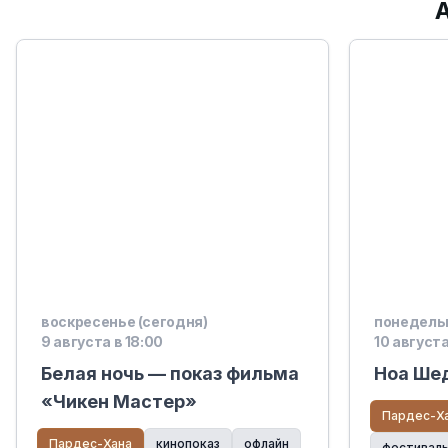
воскресенье (сегодня)
понедельн
9 августа в 18:00
10 августа
Белая ночь — показ фильма
Ноа Шед
«Чикен Мастер»
Пардес-Х
Пардес-Хана
кинопоказ
офлайн
фестивал