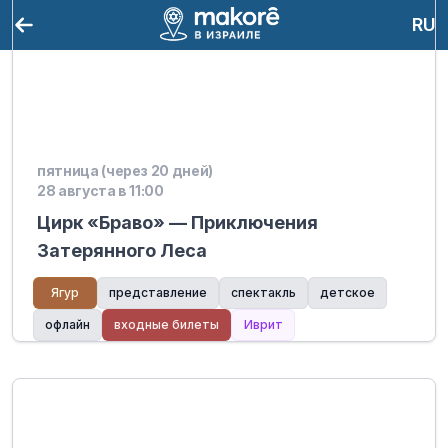
RU
пятница (через 20 дней)
28 августа в 11:00
Цирк «Браво» — Приключения
Затерянного Леса
Ягур
представление
спектакль
детское
офлайн
входные билеты
Иврит