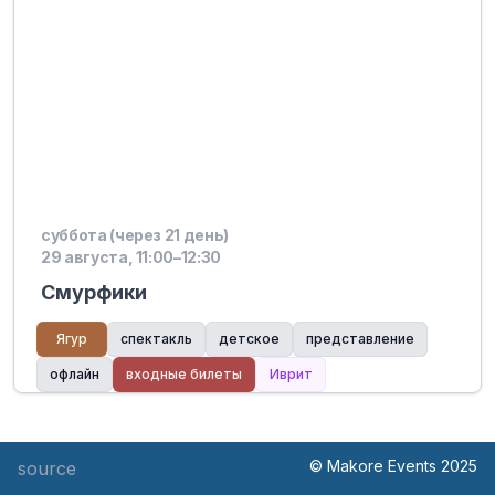
суббота (через 21 день)
29 августа, 11:00–12:30
Смурфики
Ягур
спектакль
детское
представление
офлайн
входные билеты
Иврит
© Makore Events 2025
source