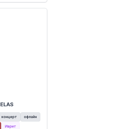
SELAS
концерт
офлайн
Иврит