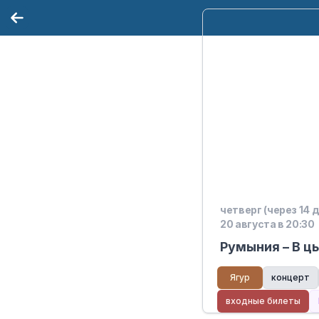
четверг (через 14 
20 августа в 20:30
Румыния – В цы
Ягур
концерт
входные билеты