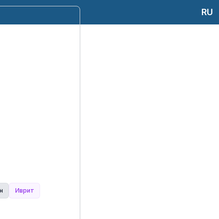
RU
н
Иврит