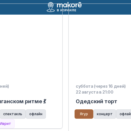
дней)
суббота (через 16 дней)
22 августа в 21:00
ганском ритме 💃
Одедский торт
спектакль
офлайн
Ягур
концерт
офлай
Иврит