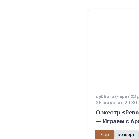
суббота (через 23 
29 августа в 20:30
Оркестр «Рево
— Играем с А
Ягур
концерт