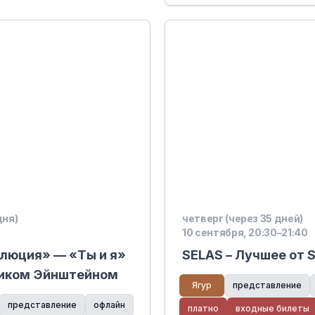
дня)
четверг (через 35 дней)
10 сентября, 20:30–21:40
люция» — «Ты и я»
SELAS – Лучшее от 
риком Эйнштейном
Ягур
представление
представление
офлайн
платно
входные билеты