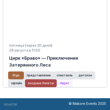
пятница (через 20 дней)
28 августа в 11:00
Цирк «Браво» — Приключения
Затерянного Леса
Ягур
представление
спектакль
детское
офлайн
входные билеты
Иврит
© Makore Events 2025
source