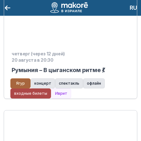
RU
четверг (через 12 дней)
20 августа в 20:30
Румыния – В цыганском ритме 💃
Ягур
концерт
спектакль
офлайн
входные билеты
Иврит