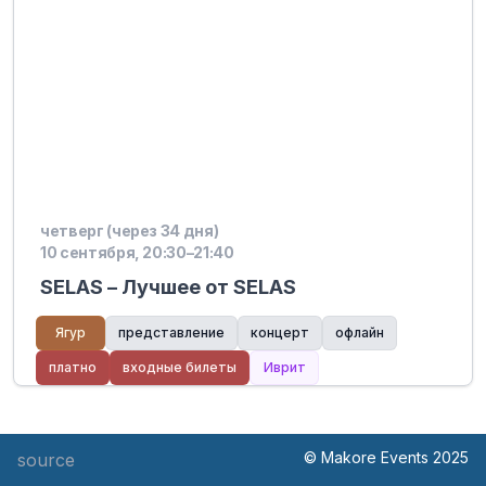
четверг (через 34 дня)
10 сентября, 20:30–21:40
SELAS – Лучшее от SELAS
Ягур
представление
концерт
офлайн
платно
входные билеты
Иврит
© Makore Events 2025
source