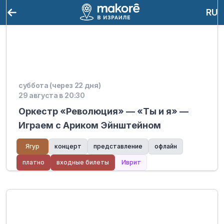
RU
суббота (через 22 дня)
29 августа в 20:30
Оркестр «Революция» — «Ты и я» —
Играем с Ариком Эйнштейном
Ягур
концерт
представление
офлайн
платно
входные билеты
Иврит