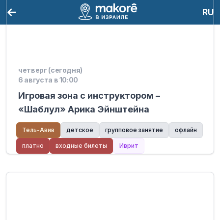
RU
четверг (сегодня)
6 августа в 10:00
Игровая зона с инструктором –
«Шаблул» Арика Эйнштейна
Тель-Авив
детское
групповое занятие
офлайн
платно
входные билеты
Иврит