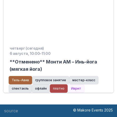
четверг (сегодня)
6 августа, 10:00–11:00
**Отменено** Монти AM – Инь-йога
(мягкая йога)
Тель-Авив
групповое занятие
мастер-класс
спектакль
офлайн
платно
Иврит
© Makore Events 2025
source