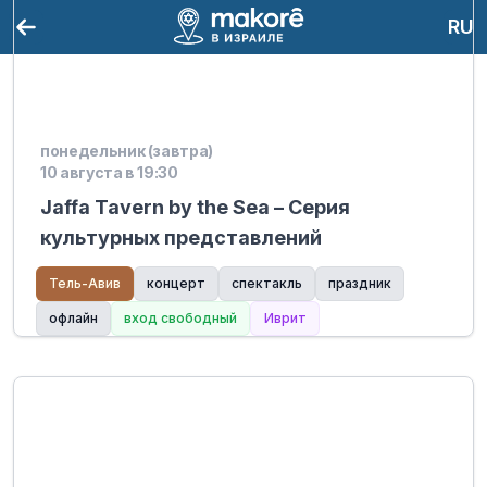
RU
понедельник (завтра)
10 августа в 19:30
Jaffa Tavern by the Sea – Серия
культурных представлений
Тель-Авив
концерт
спектакль
праздник
офлайн
вход свободный
Иврит