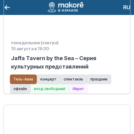
RU
понедельник (завтра)
10 августа в 19:30
Jaffa Tavern by the Sea – Серия
культурных представлений
Тель-Авив
концерт
спектакль
праздник
офлайн
вход свободный
Иврит