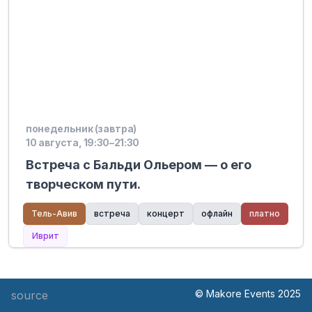
понедельник (завтра)
10 августа, 19:30–21:30
Встреча с Бальди Ольером — о его
творческом пути.
Тель-Авив
встреча
концерт
офлайн
платно
Иврит
© Makore Events 2025
source