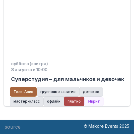
суббота (завтра)
8 августа в 10:00
Суперстудия – для мальчиков и девочек
Тель-Авив
групповое занятие
детское
мастер-класс
офлайн
платно
Иврит
© Makore Events 2025
source