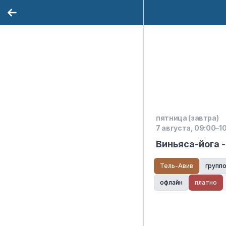
пятница (завтра)
7 августа, 09:00–10
Виньяса-йога -
Тель-Авив
групп
офлайн
платно