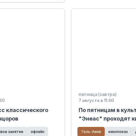
пятница (завтра)
:30
7 августа в 11:00
с классического
По пятницам в куль
нцоров
"Энеас" проходят к
овое занятие
офлайн
Тель-Авив
кинопоказ