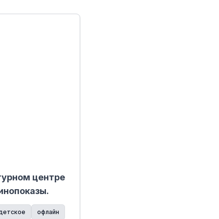
турном центре
инопоказы.
детское
офлайн