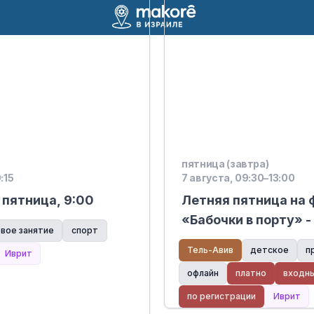
пятница (завтра)
:15
7 августа, 09:30–13:00
 пятница, 9:00
Летняя пятница на 
«Бабочки в порту» - 
овое занятие
спорт
Тель-Авив
детское
п
Иврит
офлайн
платно
входн
по регистрации
Иврит