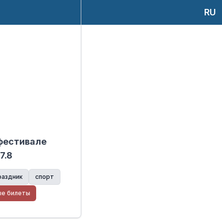
RU
фестивале
7.8
раздник
спорт
ые билеты