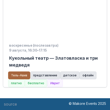
воскресенье (послезавтра)
9 августа, 16:30–17:15
Кукольный театр — Златовласка и три
медведя
Тель-Авив
представление
детское
офлайн
платно
бесплатно
Иврит
© Makore Events 2025
source