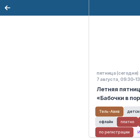
пятница (сегодня)
7 августа, 09:30–1
Летняя пятниц
«Бабочки в пор
Тель-Авив
детск
офлайн
платно
по регистрации
И