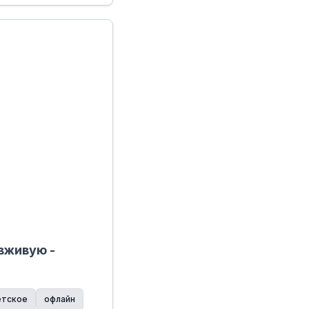
вживую -
етское
офлайн