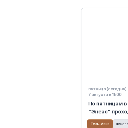
пятница (сегодня)
7 августа в 11:00
По пятницам в
"Энеас" прохо
Тель-Авив
киноп