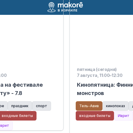
пятница (сегодня)
3:00
7 августа, 11:00–12:30
а на фестивале
Кинопятница: Финни
ту» - 7.8
монстров
ое
праздник
спорт
Тель-Авив
кинопоказ
входные билеты
входные билеты
Иврит
врит