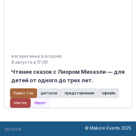
воскресенье (сегодня)
9 августа в 17:00
Чтение сказок с Лиором Михаэли — для
детей от одного до трех лет.
Рамат-Ган
детское
представление
офлайн
платно
Иврит
© Makore Events 2025
source