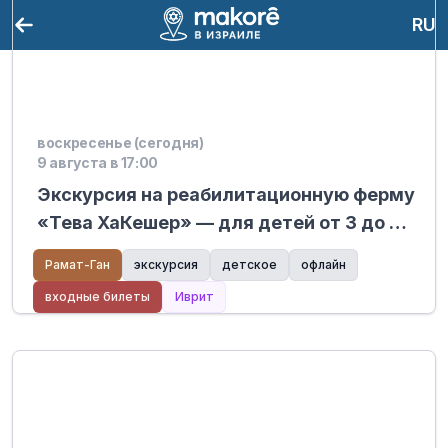
RU
воскресенье (сегодня)
9 августа в 17:00
Экскурсия на реабилитационную ферму
«Тева ХаКешер» — для детей от 3 до 6
лет, Сде ХаЦви 5.
Рамат-Ган
экскурсия
детское
офлайн
входные билеты
Иврит