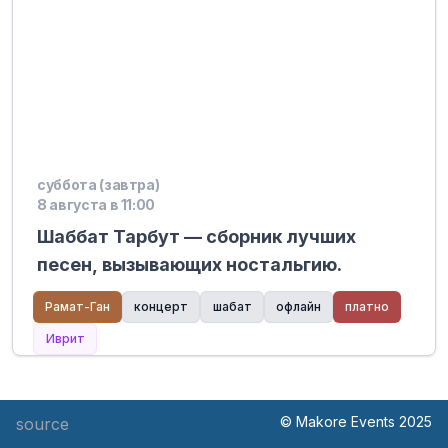
суббота (завтра)
8 августа в 11:00
Шаббат Тарбут — сборник лучших
песен, вызывающих ностальгию.
Рамат-Ган
концерт
шабат
офлайн
платно
Иврит
© Makore Events 2025
source