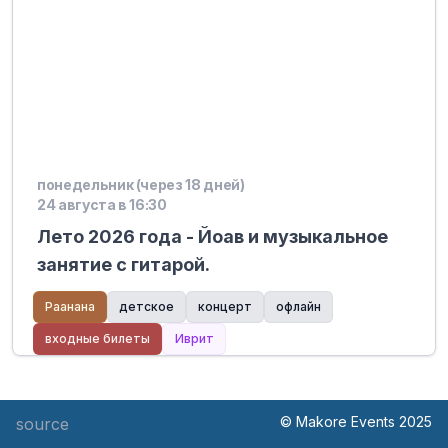
понедельник (через 18 дней)
24 августа в 16:30
Лето 2026 года - Йоав и музыкальное
занятие с гитарой.
Раанана
детское
концерт
офлайн
входные билеты
Иврит
© Makore Events 2025
source