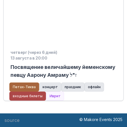
четверг (через 6 дней)
13 августа в 20:00
Посвящение величайшему йеменскому
певцу Аарону Амраму ז"ל
Петах-Тиква
концерт
праздник
офлайн
входные билеты
Иврит
© Makore Events 2025
source