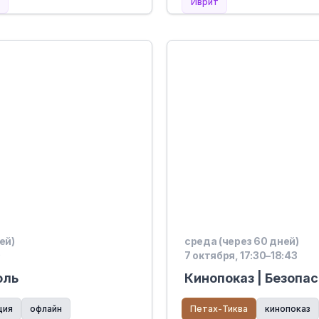
Иврит
ей)
среда (через 60 дней)
0
7 октября, 17:30–18:43
оль
Кинопоказ | Безопа
ция
офлайн
Петах-Тиква
кинопоказ