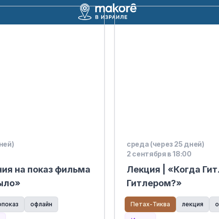
ней)
среда (через 25 дней)
2 сентября в 18:00
ия на показ фильма
Лекция | «Когда Ги
было»
Гитлером?»
опоказ
офлайн
Петах-Тиква
лекция
о