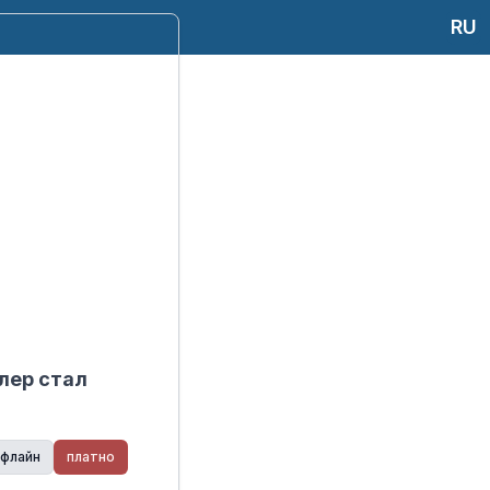
RU
тлер стал
флайн
платно