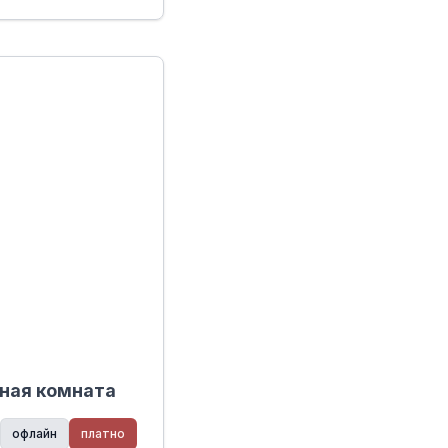
сная комната
офлайн
платно