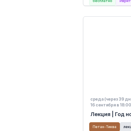
бесплатно
Иврит
среда (через 39 дн
16 сентября в 18:0
Лекция | Год н
Петах-Тиква
лек