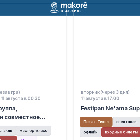
езавтра)
вторник (через 3 дня)
 11 августа в 00:30
11 августа в 17:00
руппа,
Festipan Ne'ama Sup
и совместное
Петах-Тиква
спектакль
я мам — вечер
ктакль
мастер-класс
офлайн
входные билеты
ей | Хадар Ганим,