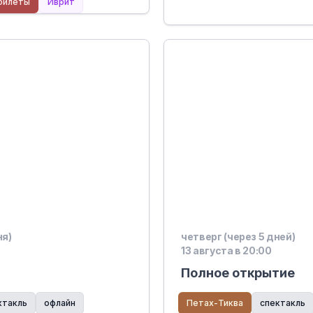
билеты
Иврит
вот
ня)
четверг (через 5 дней)
13 августа в 20:00
Полное открытие
ктакль
офлайн
Петах-Тиква
спектакль