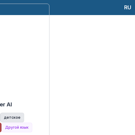
RU
er Al
детское
Другой язык