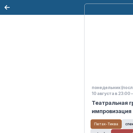
понедельник (посл
10 августа в 23:00 –
Театральная г
импровизация 
творчество дл
Петах-Тиква
спе
открытых двер