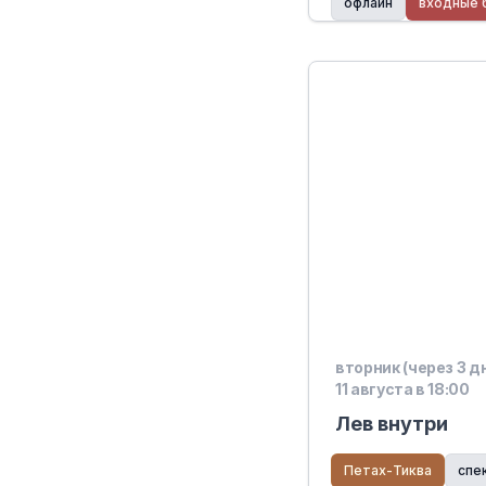
офлайн
входные 
Хадар ХаМоша
вторник (через 3 д
11 августа в 18:00
Лев внутри
Петах-Тиква
спе