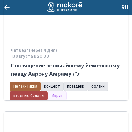
RU
четверг (через 4 дня)
13 августа в 20:00
Посвящение величайшему йеменскому
певцу Аарону Амраму ז"л
Петах-Тиква
концерт
праздник
офлайн
входные билеты
Иврит