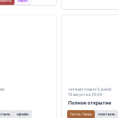
билеты
Иврит
вот
ня)
четверг (через 5 дней)
13 августа в 20:00
Полное открытие
ктакль
офлайн
Петах-Тиква
спектакль