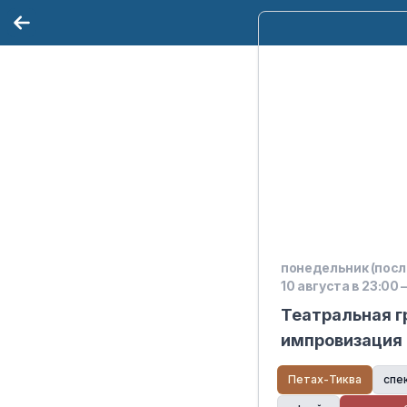
понедельник (посл
10 августа в 23:00 –
Театральная г
импровизация 
творчество дл
Петах-Тиква
спе
открытых двер