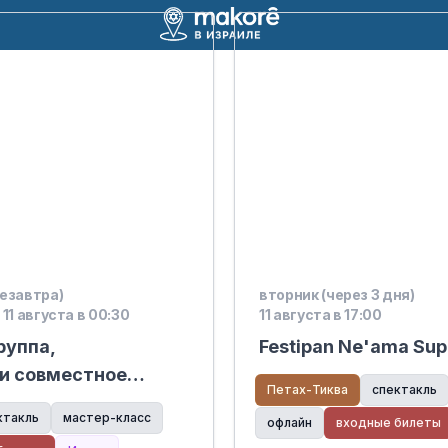
езавтра)
вторник (через 3 дня)
 11 августа в 00:30
11 августа в 17:00
руппа,
Festipan Ne'ama Sup
и совместное
Петах-Тиква
спектакль
я мам — вечер
ктакль
мастер-класс
офлайн
входные билеты
ей | Хадар Ганим,