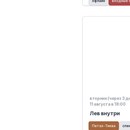
офлайн
входные 
Хадар ХаМоша
вторник (через 3 д
11 августа в 18:00
Лев внутри
Петах-Тиква
спе