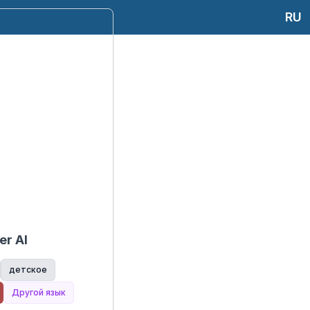
RU
er Al
детское
Другой язык