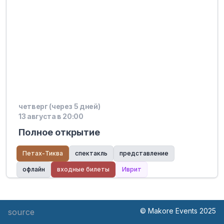
четверг (через 5 дней)
13 августа в 20:00
Полное открытие
Петах-Тиква
спектакль
представление
офлайн
входные билеты
Иврит
© Makore Events 2025
source