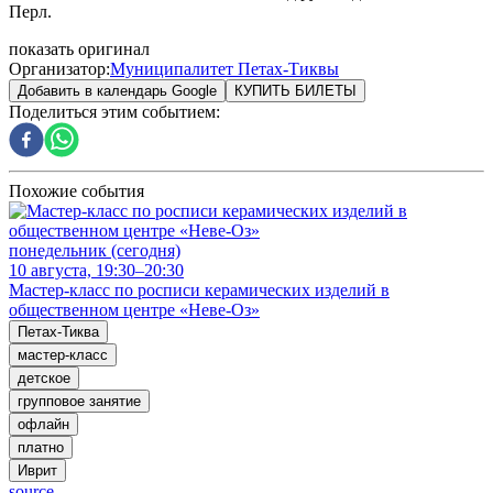
Перл.
показать оригинал
Организатор
:
Муниципалитет Петах-Тиквы
Добавить в календарь Google
КУПИТЬ БИЛЕТЫ
Поделиться этим событием
:
Похожие события
понедельник (сегодня)
10 августа, 19:30–20:30
Мастер‑класс по росписи керамических изделий в
общественном центре «Неве‑Оз»
Петах-Тиква
мастер-класс
детское
групповое занятие
офлайн
платно
Иврит
source