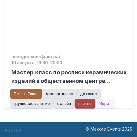
понедельник (завтра)
10 августа, 19:30–20:30
Мастер‑класс по росписи керамических
изделий в общественном центре
«Неве‑Оз»
Петах-Тиква
мастер-класс
детское
групповое занятие
офлайн
платно
Иврит
© Makore Events 2025
source