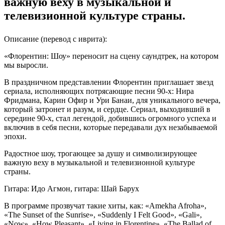
важную веху в музыкальной и
телевизионной культуре страны.
Описание
(перевод с иврита)
:
«Флорентин: Шоу» переносит на сцену саундтрек, на котором
мы выросли.
В праздничном представлении Флорентин приглашает звезд
сериала, исполняющих потрясающие песни 90-х: Нира
Фридмана, Карин Офир и Ури Банаи, для уникального вечера,
который затронет и разум, и сердце. Сериал, выходивший в
середине 90-х, стал легендой, добившись огромного успеха и
включив в себя песни, которые передавали дух незабываемой
эпохи.
Радостное шоу, трогающее за душу и символизирующее
важную веху в музыкальной и телевизионной культуре
страны.
Гитара: Идо Агмон, гитара: Шай Барух
В программе прозвучат такие хиты, как: «Amekha Afroha»,
«The Sunset of the Sunrise», «Suddenly I Felt Good», «Gali»,
«Now», «How Pleasant», «Living in Florentine», «The Ballad of