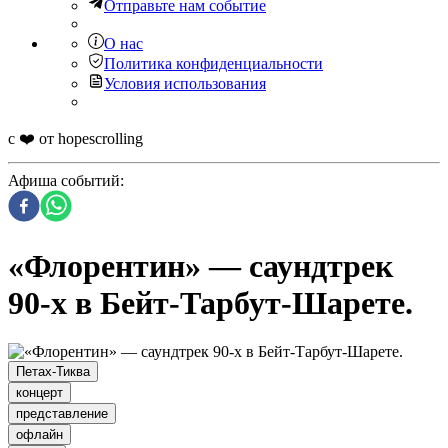
Отправьте нам событие
О нас
Политика конфиденциальности
Условия использования
с ❤️ от hopescrolling
Афиша событий
:
«Флорентин» — саундтрек
90-х в Бейт-Тарбут-Шарете.
Петах-Тиква
концерт
представление
офлайн