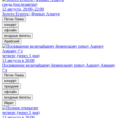
среда (послезавтра)
12 августа, 20:00–22:00
Золото Египта | Фиркат Альнур
Петах-Тиква
концерт
офлайн
входные билеты
Арабский
четверг (через 3 дня)
13 августа в 20:00
Посвящение величайшему йеменскому певцу Аарону Амраму
ז"л
Петах-Тиква
концерт
праздник
офлайн
входные билеты
Иврит
четверг (через 3 дня)
13 августа в 20:00