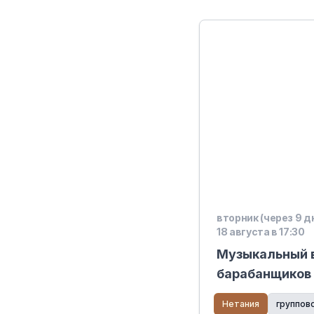
вторник (через 9 д
18 августа в 17:30
Музыкальный в
барабанщиков
ритме
Нетания
группов