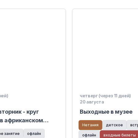
ней)
четверг (через 11 дней)
20 августа
торник - круг
Выходные в музее
 в африканском
Нетания
детское
вст
ое занятие
офлайн
офлайн
входные билеты