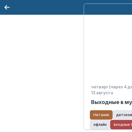
четверг (через 4 д
13 августа
Выходные в му
Нетания
детско
офлайн
входные 