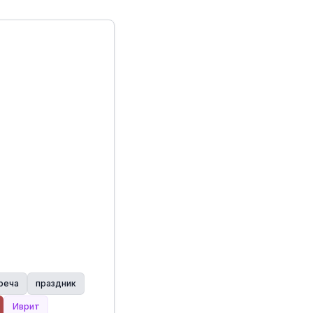
реча
праздник
Иврит