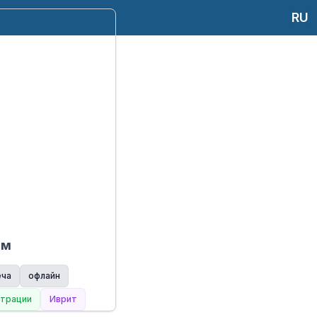
RU
ам
еча
офлайн
страции
Иврит