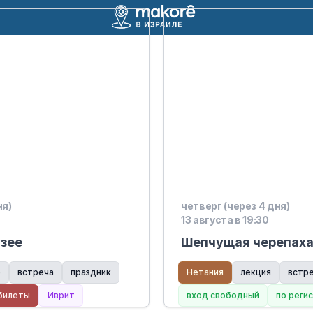
ня)
четверг (через 4 дня)
13 августа в 19:30
зее
Шепчущая черепах
е
встреча
праздник
Нетания
лекция
встр
билеты
Иврит
вход свободный
по реги