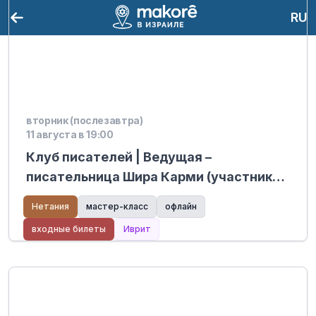
RU
вторник (послезавтра)
11 августа в 19:00
Клуб писателей | Ведущая –
писательница Шира Карми (участник
мастер-классов Хабайта) – Mediatech
Нетания
мастер-класс
офлайн
Kiryat Hasharon
входные билеты
Иврит