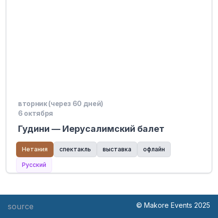
вторник (через 60 дней)
6 октября
Гудини — Иерусалимский балет
Нетания
спектакль
выставка
офлайн
Русский
© Makore Events 2025
source