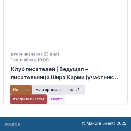
вторник (через 23 дня)
1 сентября в 19:00
Клуб писателей | Ведущая –
писательница Шира Карми (участник
мастер-классов Хабайта) – Mediatech
Нетания
мастер-класс
офлайн
Kiryat Hasharon
входные билеты
Иврит
© Makore Events 2025
source