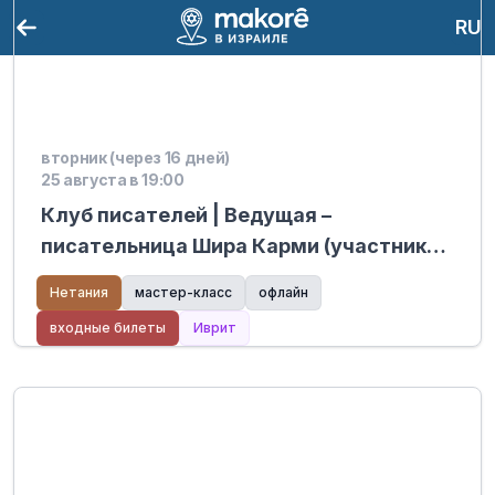
RU
вторник (через 16 дней)
25 августа в 19:00
Клуб писателей | Ведущая –
писательница Шира Карми (участник
мастер-классов Хабайта) – Mediatech
Нетания
мастер-класс
офлайн
Kiryat Hasharon
входные билеты
Иврит