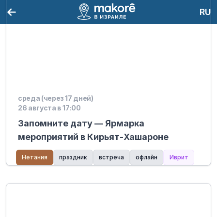
RU
среда (через 17 дней)
26 августа в 17:00
Запомните дату — Ярмарка
мероприятий в Кирьят-Хашароне
Нетания
праздник
встреча
офлайн
Иврит