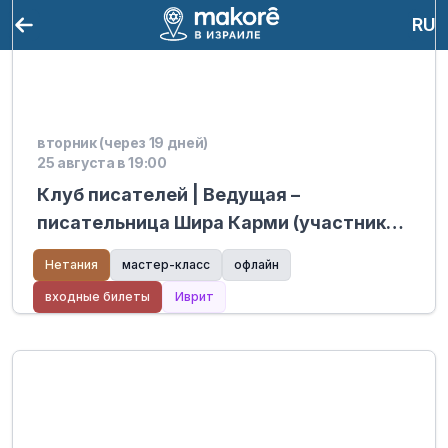
RU
вторник (через 19 дней)
25 августа в 19:00
Клуб писателей | Ведущая –
писательница Шира Карми (участник
мастер-классов Хабайта) – Mediatech
Нетания
мастер-класс
офлайн
Kiryat Hasharon
входные билеты
Иврит