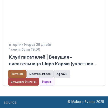
вторник (через 26 дней)
1 сентября в 19:00
Клуб писателей | Ведущая –
писательница Шира Карми (участник
мастер-классов Хабайта) – Mediatech
Нетания
мастер-класс
офлайн
Kiryat Hasharon
входные билеты
Иврит
© Makore Events 2025
source