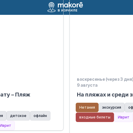
воскресенье (через 3 дня
9 августа
бату – Пляж
На пляжах и среди 
Нетания
экскурсия
оф
ия
детское
офлайн
входные билеты
Иврит
Иврит