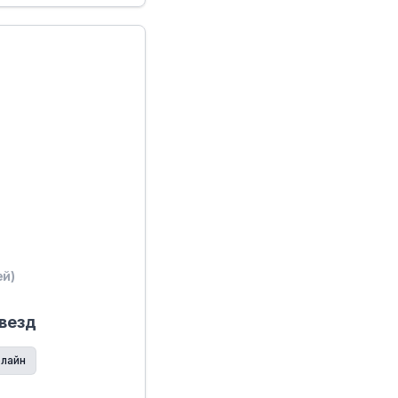
ей)
звезд
лайн