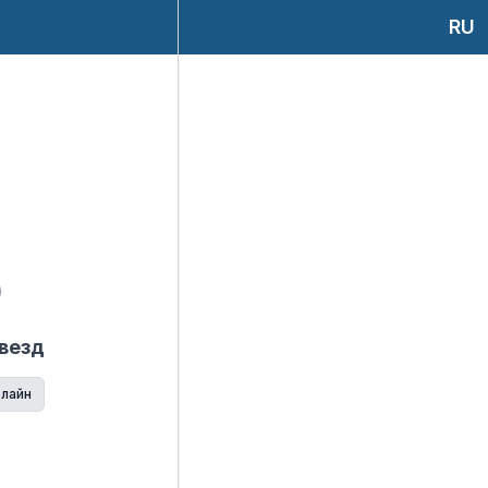
RU
)
звезд
лайн