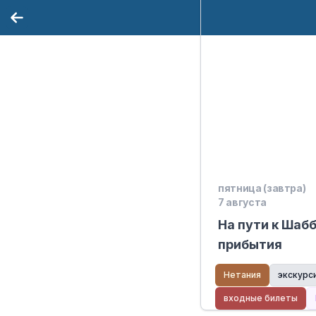
пятница (завтра)
7 августа
На пути к Шаб
прибытия
Нетания
экскурс
входные билеты