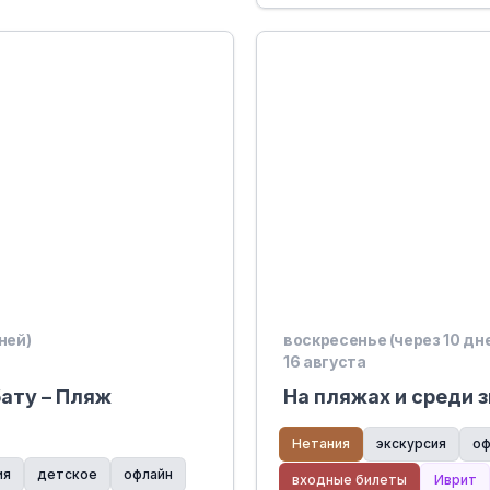
ней)
воскресенье (через 10 дн
16 августа
бату – Пляж
На пляжах и среди 
Нетания
экскурсия
оф
ия
детское
офлайн
входные билеты
Иврит