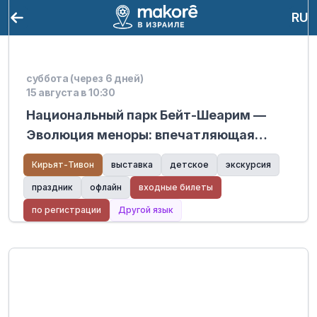
RU
суббота (через 6 дней)
15 августа в 10:30
Национальный парк Бейт-Шеарим —
Эволюция меноры: впечатляющая
аудиовизуальная презентация.
Кирьят-Тивон
выставка
детское
экскурсия
праздник
офлайн
входные билеты
по регистрации
Другой язык