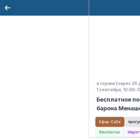
вторник (через 26 
1 сентября, 10:00–1
Бесплатное п
барона Менаш
Кфар-Саба
прогу
бесплатно
Иврит