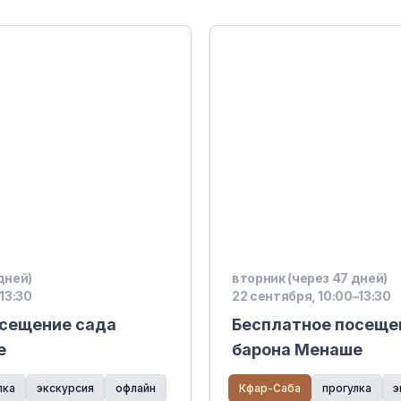
дней)
вторник (через 47 дней)
13:30
22 сентября, 10:00–13:30
осещение сада
Бесплатное посеще
е
барона Менаше
лка
экскурсия
офлайн
Кфар-Саба
прогулка
э