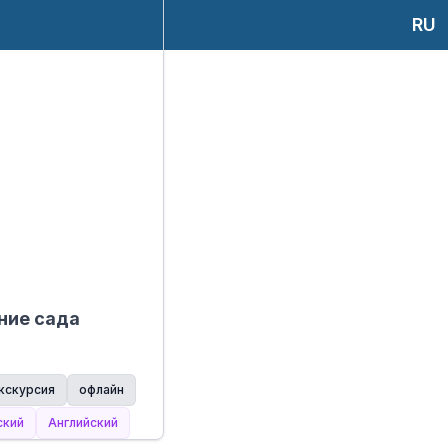
RU
ние сада
кскурсия
офлайн
ский
Английский