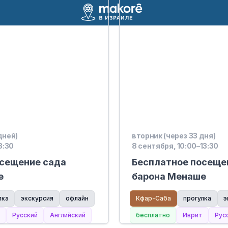
дней)
вторник (через 33 дня)
3:30
8 сентября, 10:00–13:30
осещение сада
Бесплатное посеще
е
барона Менаше
лка
экскурсия
офлайн
Кфар-Саба
прогулка
э
Русский
Английский
бесплатно
Иврит
Рус