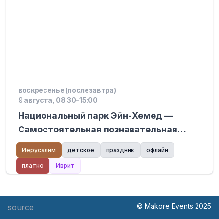
воскресенье (послезавтра)
9 августа, 08:30–15:00
Национальный парк Эйн-Хемед —
Самостоятельная познавательная
деятельность — Эльфы Хемеда
Иерусалим
детское
праздник
офлайн
платно
Иврит
© Makore Events 2025
source