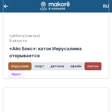
RU
суббота (завтра)
9 августа
«Айс Бокс»: каток Иерусалима
открывается
Иерусалим
спорт
детское
офлайн
платно
Иврит