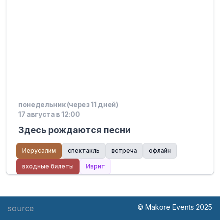
понедельник (через 11 дней)
17 августа в 12:00
Здесь рождаются песни
Иерусалим
спектакль
встреча
офлайн
входные билеты
Иврит
© Makore Events 2025
source