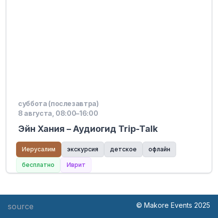
суббота (послезавтра)
8 августа, 08:00–16:00
Эйн Хания – Аудиогид Trip-Talk
Иерусалим
экскурсия
детское
офлайн
бесплатно
Иврит
© Makore Events 2025
source