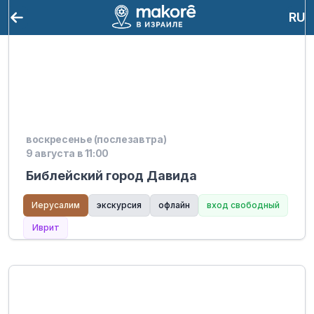
RU
воскресенье (послезавтра)
9 августа в 11:00
Библейский город Давида
Иерусалим
экскурсия
офлайн
вход свободный
Иврит