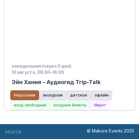
понедельник (через 3 дня)
10 августа, 08:00–16:00
Эйн Хания – Аудиогид Trip-Talk
Иерусалим
экскурсия
детское
офлайн
вход свободный
входные билеты
Иврит
© Makore Events 2025
source