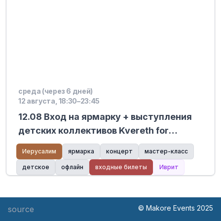
среда (через 6 дней)
12 августа, 18:30–23:45
12.08 Вход на ярмарку + выступления
детских коллективов Kvereth for
Children, Avimair, Lihi Toledano и Neve
Иерусалим
ярмарка
концерт
мастер-класс
Levi на сцене Mitchell Stage.
детское
офлайн
входные билеты
Иврит
© Makore Events 2025
source