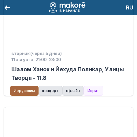
RU
вторник (через 5 дней)
11 августа, 21:00–23:00
Шалом Ханох и Йехуда Поли́кар, Улицы
Творца - 11.8
Иерусалим
концерт
офлайн
Иврит