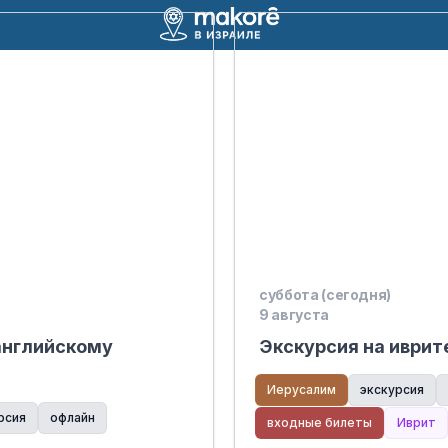
суббота (сегодня)
9 августа
английскому
Экскурсия на иврит
Иерусалим
экскурсия
рсия
офлайн
входные билеты
Иврит