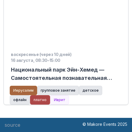
воскресенье (через 10 дней)
16 августа, 08:30–15:00
Национальный парк Эйн-Хемед —
Самостоятельная познавательная
деятельность — Эльфы Хемеда
Иерусалим
групповое занятие
детское
офлайн
платно
Иврит
© Makore Events 2025
source