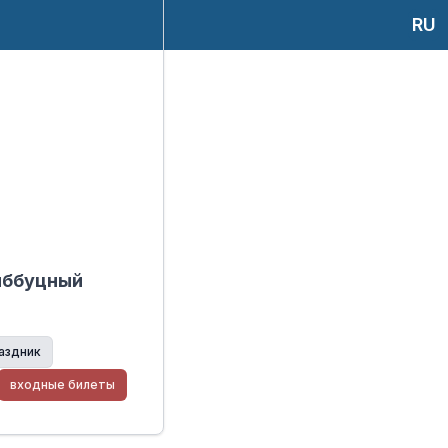
RU
иббуцный
аздник
входные билеты