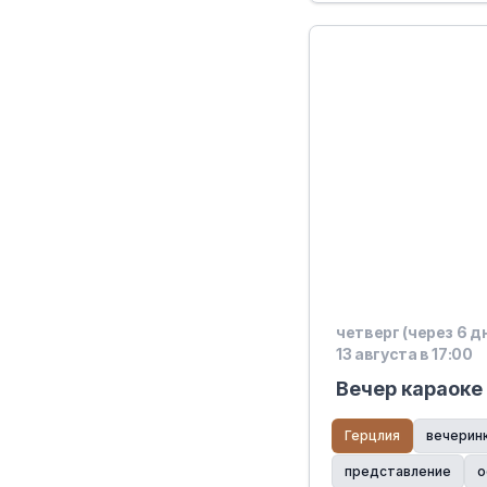
четверг (через 6 д
13 августа в 17:00
Вечер караоке
Герцлия
вечерин
представление
о