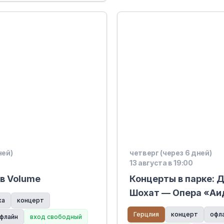
ней)
четверг (через 6 дней)
13 августа в 19:00
 в Volume
Концерты в парке: 
Шохат — Опера «Аи
ка
концерт
Герцлия
концерт
офл
флайн
вход свободный