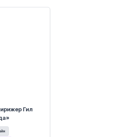
Дирижер Гил
да»
айн