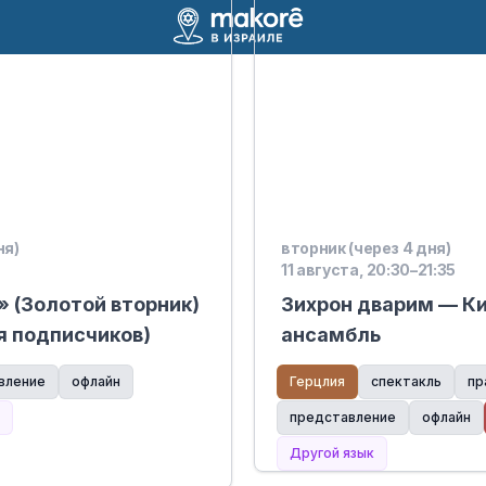
ня)
вторник (через 4 дня)
11 августа, 20:30–21:35
 (Золотой вторник)
Зихрон дварим — К
я подписчиков)
ансамбль
вление
офлайн
Герцлия
спектакль
пр
представление
офлайн
Другой язык