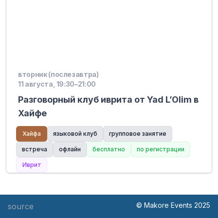
вторник (послезавтра)
11 августа, 19:30–21:00
Разговорный клуб иврита от Yad L’Olim в
Хайфе
Хайфа
языковой клуб
групповое занятие
встреча
офлайн
бесплатно
по регистрации
Иврит
© Makore Events 2025
source