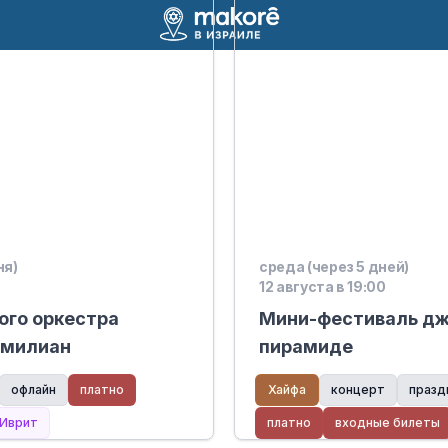
ня)
среда (через 5 дней)
12 августа в 19:00
ого оркестра
Мини-фестиваль дж
имилиан
пирамиде
офлайн
платно
Хайфа
концерт
празд
Иврит
платно
входные билеты