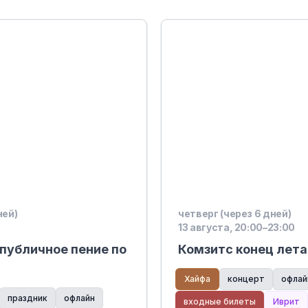
ней)
четверг (через 6 дней)
13 августа, 20:00–23:00
публичное пение по
Комзитс конец лета
Хайфа
концерт
офлай
праздник
офлайн
входные билеты
Иврит