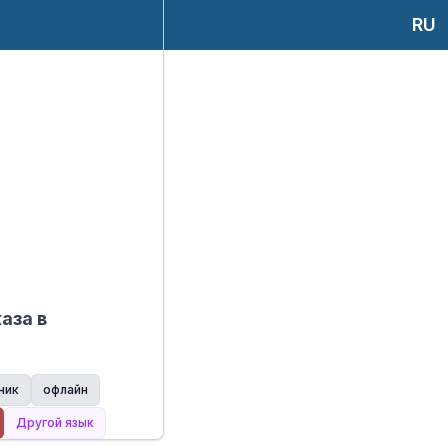
RU
аза в
ник
офлайн
Другой язык