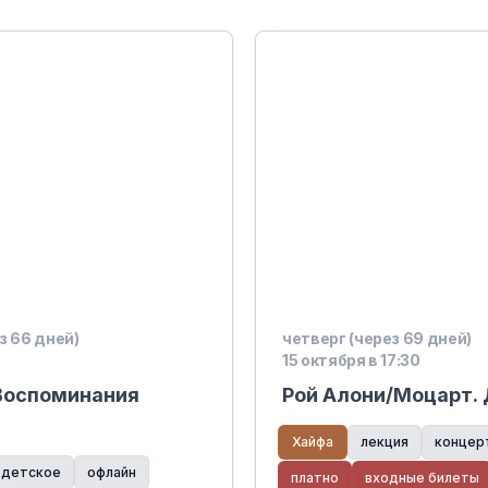
з 66 дней)
четверг (через 69 дней)
15 октября в 17:30
 Воспоминания
Рой Алони/Моцарт.
Хайфа
лекция
концер
детское
офлайн
платно
входные билеты