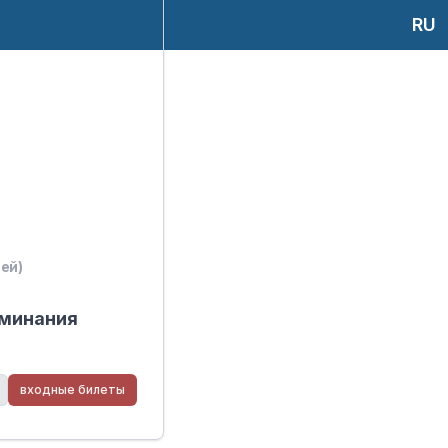
RU
ей)
оминания
входные билеты