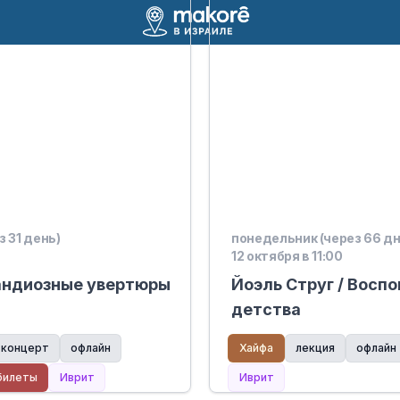
 31 день)
понедельник (через 66 дн
12 октября в 11:00
рандиозные увертюры
Йоэль Струг / Восп
детства
концерт
офлайн
Хайфа
лекция
офлайн
билеты
Иврит
Иврит