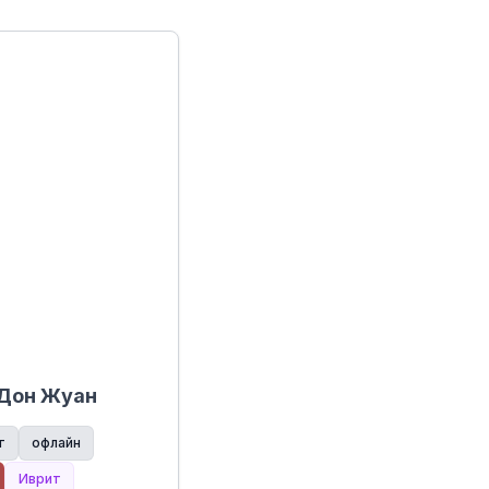
 Дон Жуан
т
офлайн
Иврит