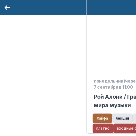
понедельник (через
7 сентября в 11:00
Рой Алони / Г
мира музыки
Хайфа
лекция
платно
входные 