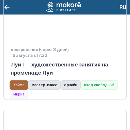
RU
воскресенье (через 8 дней)
16 августа в 17:30
Луи I — художественные занятия на
променаде Луи
Хайфа
мастер-класс
офлайн
вход свободный
Иврит