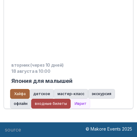
вторник (через 10 дней)
18 августа в 10:00
Япония для малышей
Хайфа
детское
мастер-класс
экскурсия
офлайн
входные билеты
Иврит
© Makore Events 2025
source