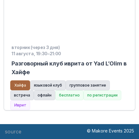
вторник (через 3 дня)
11 августа, 19:30–21:00
Разговорный клуб иврита от Yad L’Olim в
Хайфе
Хайфа
языковой клуб
групповое занятие
встреча
офлайн
бесплатно
по регистрации
Иврит
© Makore Events 2025
source