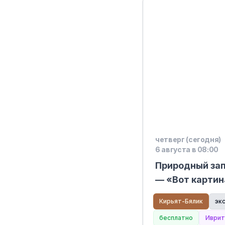
четверг (сегодня)
6 августа в 08:00
Природный за
— «Вот картин
Кирьят-Бялик
эк
бесплатно
Иврит