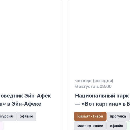
четверг (сегодня)
6 августа в 08:00
поведник Эйн-Афек
Национальный парк
а» в Эйн-Афеке
— «Вот картина» в
скурсия
офлайн
Кирьят-Тивон
прогулка
мастер-класс
офлайн