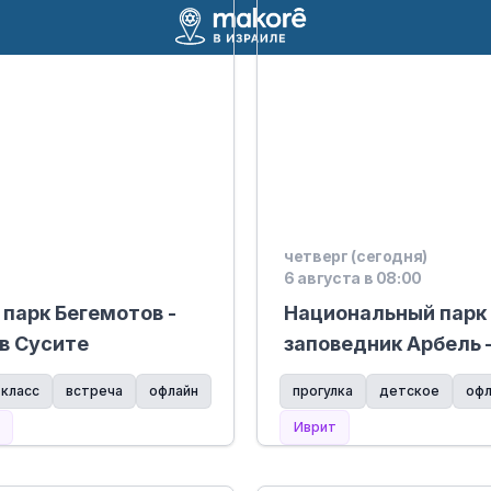
четверг (сегодня)
6 августа в 08:00
парк Бегемотов -
Национальный парк
 в Сусите
заповедник Арбель 
картина» в Арбеле
класс
встреча
офлайн
прогулка
детское
офл
Иврит