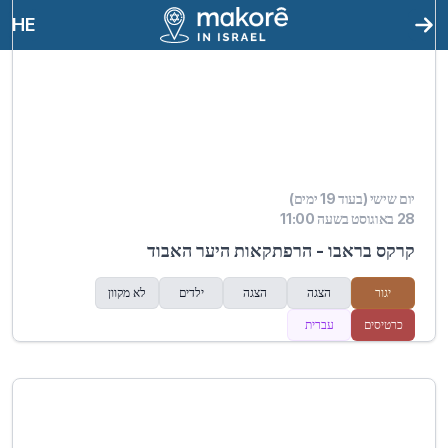
HE
יום שישי (בעוד 19 ימים)
28 באוגוסט בשעה 11:00
קרקס בראבו - הרפתקאות היער האבוד
יגור
הצגה
הצגה
ילדים
לא מקוון
כרטיסים
עברית