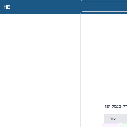
HE
ז בנמל יפו
סיור