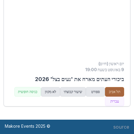
יום ראשון (היום)
9 באוגוסט בשעה 19:00
ביכורי העתים מארח את 'נעים בצל' 2026
תל אביב
ספורט
שיעור קבוצתי
לא מקוון
כניסה חופשית
עברית
© Makore Events 2025
source